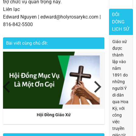
trợ chức vụ quan trọng này.
Liên lạc
ĐÔI
Edward Nguyen | edward@holyrosarykc.com |
DÒNG
816-842-5500
LỊCH SỬ
Giáo xứ
Bài viết cùng chủ đề:
được
thành
lập vào
năm
1891 do
những
người Ý
di dân
qua Hoa
Kỳ, với
Hội Đồng Giáo Xứ
công
việc
truyền
giáo từ