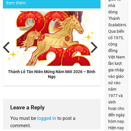
Xem thêm
nhà
dòng
Thánh
Scalabirni.
Qua biến
cố 1975,
cộng
đồng
Việt Nam
lần lượt
gia nhập
Thánh Lễ Tân Niên Mừng Năm Mới 2026 – Bính
vào giáo
Ngọ
xứ vào
năm
1977 và
sinh
Leave a Reply
hoạt cho
đến ngày
You must be
logged in
to post a
hôm nay.
comment.
Hiện nay