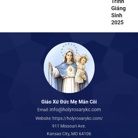
Trình
Giáng
Sinh
2025
Giáo Xứ Đức Mẹ Mân Côi
info@holyrosarykc.com
Email:
Website:
https://holyrosarykc.com/
911 Missouri Ave.
Kansas City, MO 64106