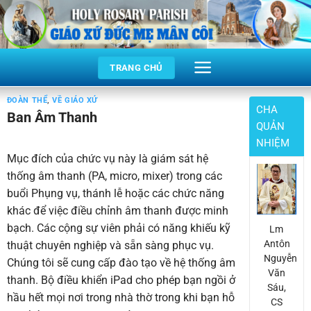
Skip
to
content
TRANG CHỦ
ĐOÀN THỂ
,
VỀ GIÁO XỨ
CHA
Ban Âm Thanh
QUẢN
NHIỆM
Mục đích của chức vụ này là giám sát hệ
thống âm thanh (PA, micro, mixer) trong các
buổi Phụng vụ, thánh lễ hoặc các chức năng
khác để việc điều chỉnh âm thanh được minh
bạch. Các cộng sự viên phải có năng khiếu kỹ
Lm
Antôn
thuật chuyên nghiệp và sẵn sàng phục vụ.
Nguyễn
Chúng tôi sẽ cung cấp đào tạo về hệ thống âm
Văn
thanh. Bộ điều khiển iPad cho phép bạn ngồi ở
Sáu,
hầu hết mọi nơi trong nhà thờ trong khi bạn hỗ
CS