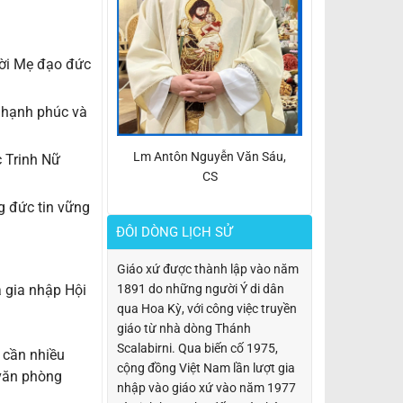
ười Mẹ đạo đức
g hạnh phúc và
Lm Antôn Nguyễn Văn Sáu,
 Trinh Nữ
CS
g đức tin vững
ĐÔI DÒNG LỊCH SỬ
Giáo xứ được thành lập vào năm
1891 do những người Ý di dân
 gia nhập Hội
qua Hoa Kỳ, với công việc truyền
giáo từ nhà dòng Thánh
Scalabirni. Qua biến cố 1975,
ẻ cần nhiều
cộng đồng Việt Nam lần lượt gia
 văn phòng
nhập vào giáo xứ vào năm 1977