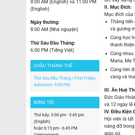
8:00 AM (English) và 11:00 PM
II. Mục Đích:
(English)
Mục đích của 
Thăng tiến 
Ngày thường:
và gương mẫ
8:00 AM (Nhà nguyện)
Cùng học hỏ
Thứ Sáu Đầu Tháng:
thánh thiện
6:00 PM (Tiếng Việt)
Cùng nhau 
Maria, Mẹ 
CHẦU THÁNH THỂ
Cùng liên đ
vàng và tru
Thứ Sáu Đầu Tháng / First Friday
Adoration: 5:00 PM.
III. Ân Huệ Th
Đức Giáo Hoàn
XƯNG TỘI
và 12 ngày lễ
IV. Điều Kiện 
Thứ bảy: 3:00 pm - 3:45 pm
Hội viên là tấ
(English)
nâng đỡ trong
hoặc 6:15 pm - 6:45 PM
giáo xứ.
(Vietnamese)