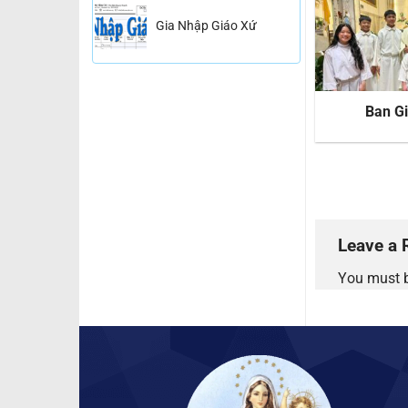
Gia Nhập Giáo Xứ
Giáo Xứ
Xưng Tội Rước Lễ Lần
Ban G
Đầu
Leave a 
You must 