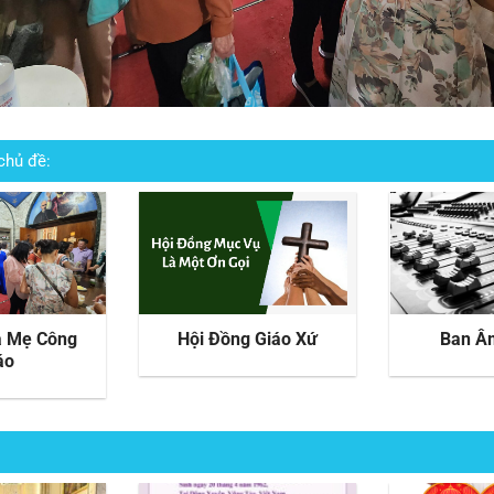
chủ đề:
à Mẹ Công
Hội Đồng Giáo Xứ
Ban Â
áo