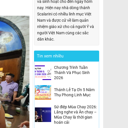
và sinh hoạt cho đến ngày hôm
nay. Hiện nay nhà dòng thánh
Scalarini có nhiều linh mục Việt
Nam và được cử về làm quản
nhiệm giáo xứ cho cả người Ý và
người Việt Nam cùng các sắc
dân khác.
Tin xem nhiều
Chương Trình Tuần
Thánh Và Phục Sinh
2026
Thánh Lễ Tạ Ơn 5 Năm
Thụ Phong Linh Mục
Sứ điệp Mùa Chay 2026:
Lắng nghe và Ăn chay –
Mùa Chay là thời gian
hoán cải