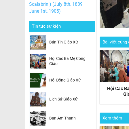
Scalabrini) (July 8th, 1839 –
June 1st, 1905)
Tin tức sự kiện
Bài viết cùng 
Bản Tin Giáo Xứ
Hội Các Bà Mẹ Công
Giáo
Hội Đồng Giáo Xứ
n Thông
Ban Giúp Lễ
Hội Các B
Gi
Lịch Sử Giáo Xứ
Xem thêm
Ban Âm Thanh