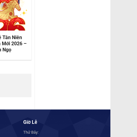
ễ Tân Niên
Rửa Tội
 Mới 2026 –
h Ngọ
Giờ Lễ
Thử Bảy: