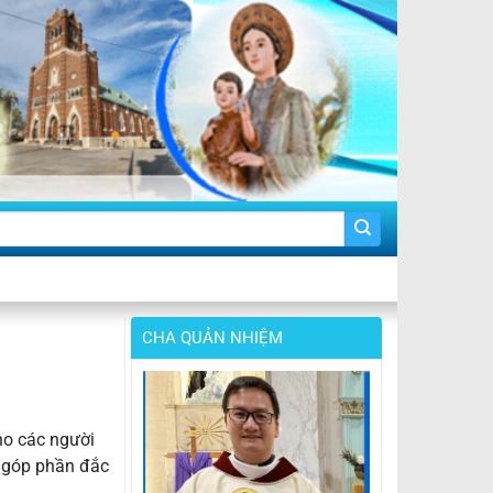
CHA QUẢN NHIỆM
ho các người
à góp phần đắc