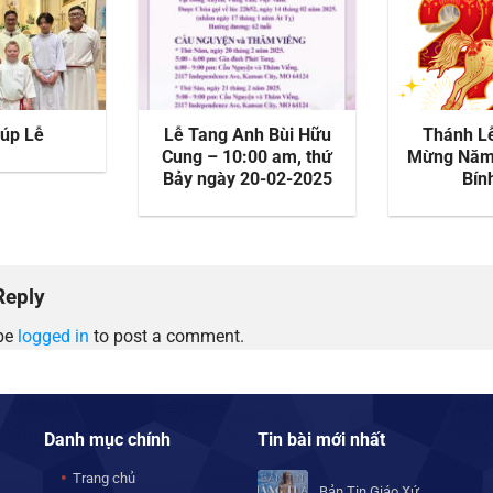
iúp Lễ
Lễ Tang Anh Bùi Hữu
Thánh L
Cung – 10:00 am, thứ
Mừng Năm
Bảy ngày 20-02-2025
Bín
Reply
be
logged in
to post a comment.
Danh mục chính
Tin bài mới nhất
Trang chủ
Bản Tin Giáo Xứ