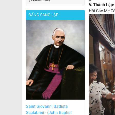
V. Thành Lập:
Hội Các Mẹ Cô
ĐẤNG SÁNG LẬP
Saint Giovanni Battista
Scalabrini - (John Baptist