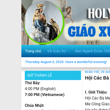
Skip
to
content
Trang chủ
Về Giáo Xứ
Ban Ngành Đoàn Thể
Thursday August 6, 2026. Have a wonderful evening!
ĐOÀN THỂ
,
VỀ GI
GIỜ THÁNH LỄ
Hội Các Bà
Thứ Bảy
:
4:00 PM (English)
I. Giới Thiệu:
7:00 PM (Vietnamese)
Hội Các Bà Mẹ
Mẹ Công Giáo 
Chúa Nhật:
lực xây dựng 