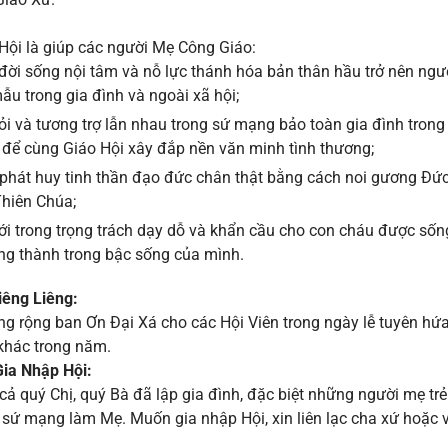
Hội là giúp các người Mẹ Công Giáo:
đời sống nội tâm và nỗ lực thánh hóa bản thân hầu trở nên ng
u trong gia đình và ngoài xã hội;
i và tương trợ lẫn nhau trong sứ mạng bảo toàn gia đình tron
 để cùng Giáo Hội xây đắp nền văn minh tình thương;
phát huy tinh thần đạo đức chân thật bằng cách noi gương Đức
Thiên Chúa;
ới trong trọng trách dạy dỗ và khẩn cầu cho con cháu được sốn
ng thành trong bậc sống của mình.
iêng Liêng:
g rộng ban Ơn Đại Xá cho các Hội Viên trong ngày lễ tuyên hứa
 khác trong năm.
Gia Nhập Hội:
t cả quý Chị, quý Bà đã lập gia đình, đặc biệt những người mẹ tr
 sứ mạng làm Mẹ. Muốn gia nhập Hội, xin liên lạc cha xứ hoặc