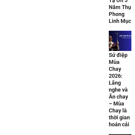
Tạ Ơn 5
Năm Thụ
Phong
Linh Mục
Sứ điệp
Mùa
Chay
2026:
Lắng
nghe và
Ăn chay
– Mùa
Chay là
thời gian
hoán cải