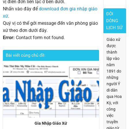
vị điền đơn liên lạc ở bên dưới.
Nhấn vào đây để
download đơn gia nhập giáo
ĐÔI
xứ
.
DÒNG
Quý vị có thể gởi message đến văn phòng giáo
LỊCH SỬ
xứ theo đơn dưới đây.
Error:
Contact form not found.
Giáo xứ
được
thành
Bài viết cùng chủ đề:
lập vào
năm
1891 do
những
người Ý
di dân
qua Hoa
Kỳ, với
công
việc
truyền
Gia Nhập Giáo Xứ
giáo từ