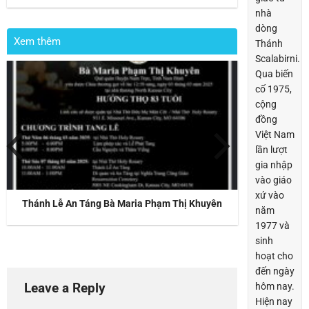
nhà
dòng
Xem thêm
Thánh
Scalabirni.
Qua biến
cố 1975,
cộng
đồng
Việt Nam
lần lượt
gia nhập
vào giáo
xứ vào
Thánh Lễ An Táng Bà Maria Phạm Thị Khuyên
năm
1977 và
sinh
hoạt cho
đến ngày
Leave a Reply
hôm nay.
Hiện nay