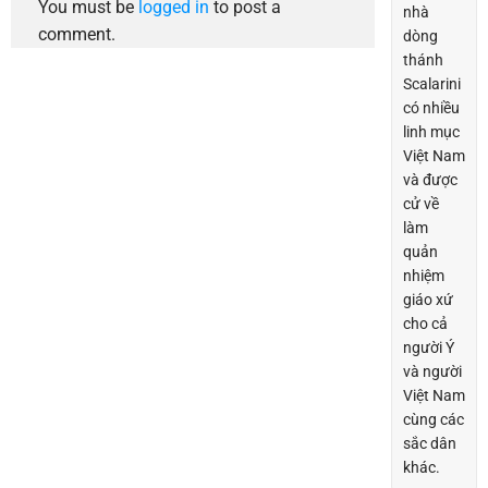
You must be
logged in
to post a
nhà
comment.
dòng
thánh
Scalarini
có nhiều
linh mục
Việt Nam
và được
cử về
làm
quản
nhiệm
giáo xứ
cho cả
người Ý
và người
Việt Nam
cùng các
sắc dân
khác.