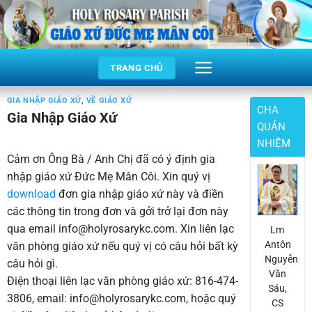
Skip
to
content
TRANG CHỦ
GIA NHẬP GIÁO XỨ
,
VỀ GIÁO XỨ
CHA
Gia Nhập Giáo Xứ
QUẢN
NHIỆM
Cảm ơn Ông Bà / Anh Chị đã có ý định gia
nhập giáo xứ Đức Mẹ Mân Côi. Xin quý vị
download
đơn gia nhập giáo xứ này và điền
các thông tin trong đơn và gởi trở lại đơn này
qua email info@holyrosarykc.com. Xin liên lạc
Lm
Antôn
văn phòng giáo xứ nếu quý vị có câu hỏi bất kỳ
Nguyễn
câu hỏi gì.
Văn
Điện thoại liên lạc văn phòng giáo xứ: 816-474-
Sáu,
3806, email: info@holyrosarykc.com, hoặc quý
CS