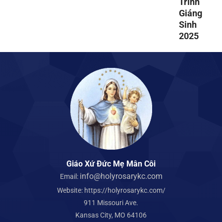
Trình
Giáng
Sinh
2025
Giáo Xứ Đức Mẹ Mân Côi
info@holyrosarykc.com
Email:
Website:
https://holyrosarykc.com/
911 Missouri Ave.
Kansas City, MO 64106