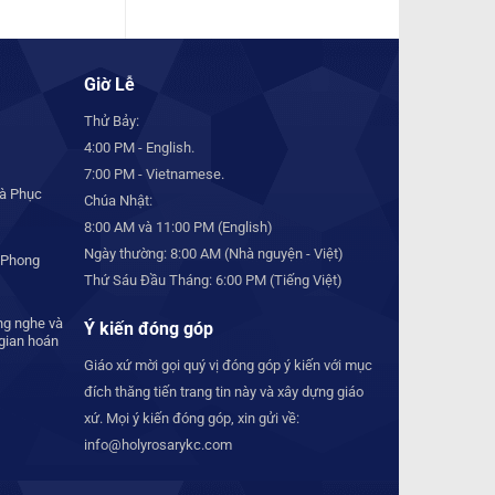
Giờ Lễ
Thử Bảy:
4:00 PM - English.
7:00 PM - Vietnamese.
à Phục
Chúa Nhật:
8:00 AM và 11:00 PM (English)
Ngày thường: 8:00 AM (Nhà nguyện - Việt)
 Phong
Thứ Sáu Đầu Tháng: 6:00 PM (Tiếng Việt)
ng nghe và
Ý kiến đóng góp
 gian hoán
Giáo xứ mời gọi quý vị đóng góp ý kiến với mục
đích thăng tiến trang tin này và xây dựng giáo
xứ. Mọi ý kiến đóng góp, xin gửi về:
info@holyrosarykc.com