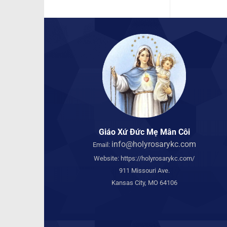
Giáo Xứ Đức Mẹ Mân Côi
info@holyrosarykc.com
Email:
Website:
https://holyrosarykc.com/
911 Missouri Ave.
Kansas City, MO 64106