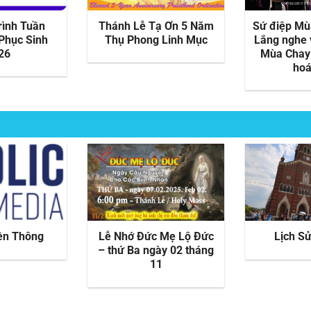
rình Tuần
Thánh Lễ Tạ Ơn 5 Năm
Sứ điệp Mù
Phục Sinh
Thụ Phong Linh Mục
Lắng nghe 
26
Mùa Chay 
hoá
ền Thông
Lễ Nhớ Đức Mẹ Lộ Đức
Lịch S
– thứ Ba ngày 02 tháng
11