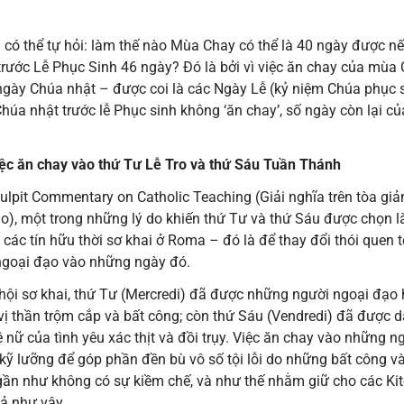
 có thể tự hỏi: làm thế nào Mùa Chay có thể là 40 ngày được n
trước Lễ Phục Sinh 46 ngày? Đó là bởi vì việc ăn chay của mùa
gày Chúa nhật – được coi là các Ngày Lễ (kỷ niệm Chúa phục sin
Chúa nhật trước lễ Phục sinh không ‘ăn chay’, số ngày còn lại 
iệc ăn chay vào thứ Tư Lễ Tro và thứ Sáu Tuần Thánh
lpit Commentary on Catholic Teaching (Giải nghĩa trên tòa giả
o), một trong những lý do khiến thứ Tư và thứ Sáu được chọn l
các tín hữu thời sơ khai ở Roma – đó là để thay đổi thói quen tộ
goại đạo vào những ngày đó.
 hội sơ khai, thứ Tư (Mercredi) đã được những người ngoại đạo
vị thần trộm cắp và bất công; còn thứ Sáu (Vendredi) đã được 
 nữ của tình yêu xác thịt và đồi trụy. Việc ăn chay vào những n
kỹ lưỡng để góp phần đền bù vô số tội lỗi do những bất công và
gần như không có sự kiềm chế, và như thế nhằm giữ cho các Ki
ả như vậy.