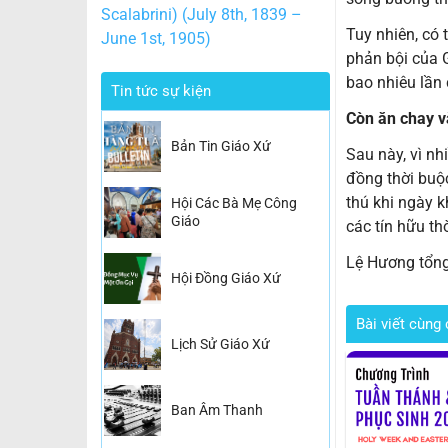
Scalabrini) (July 8th, 1839 –
Tuy nhiên, có 
June 1st, 1905)
phản bội của G
bao nhiêu lần 
Tin tức sự kiện
Còn ăn chay v
Bản Tin Giáo Xứ
Sau này, vì nh
đồng thời buộc
thú khi ngày 
Hội Các Bà Mẹ Công
Giáo
các tín hữu th
Lệ Hương tổn
Hội Đồng Giáo Xứ
Bài viết cùng 
Lịch Sử Giáo Xứ
Ban Âm Thanh