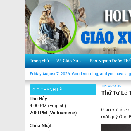
Skip
to
content
Trang chủ
Về Giáo Xứ
Ban Ngành Đoàn Thể
Friday August 7, 2026. Good morning, and you have a g
TIN GIÁO XỨ
GIỜ THÁNH LỄ
Thứ Tư Lễ 
Thứ Bảy
:
4:00 PM (English)
Giáo xứ sẽ có
7:00 PM (Vietnamese)
mời quý Ông B
Chúa Nhật: