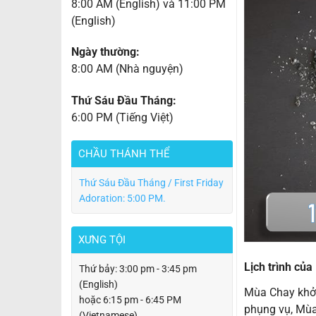
8:00 AM (English) và 11:00 PM
(English)
Ngày thường:
8:00 AM (Nhà nguyện)
Thứ Sáu Đầu Tháng:
6:00 PM (Tiếng Việt)
CHẦU THÁNH THỂ
Thứ Sáu Đầu Tháng / First Friday
Adoration: 5:00 PM.
XƯNG TỘI
Lịch trình củ
Thứ bảy: 3:00 pm - 3:45 pm
(English)
Mùa Chay khởi
hoặc 6:15 pm - 6:45 PM
phụng vụ, Mùa
(Vietnamese)