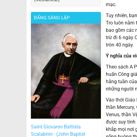
mạc.
Tuy nhiên, bạn
ĐẤNG SÁNG LẬP
Tro luôn nằm 
bao gồm các n
trừ đi 6 ngày 
tròn 40 ngày.
Ý nghĩa của v
Theo sách A Pu
huấn Công giá
hằng tuần của 
những người n
Vào thời Giáo
thần Mercury, 
Venus, thần Vệ
được suy tính 
Saint Giovanni Battista
khắp mọi nơi 
Scalabrini - (John Baptist
sống buông th