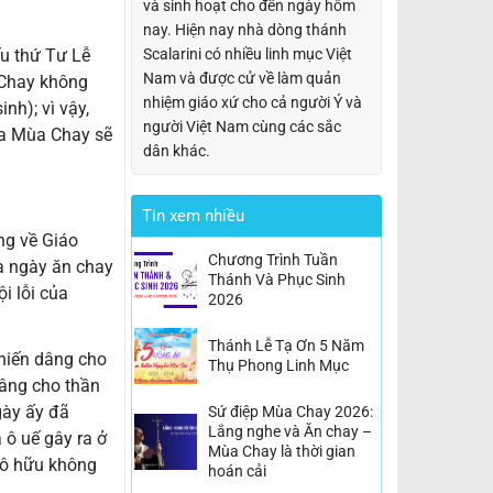
và sinh hoạt cho đến ngày hôm
nay. Hiện nay nhà dòng thánh
Scalarini có nhiều linh mục Việt
ếu thứ Tư Lễ
Nam và được cử về làm quản
 Chay không
nhiệm giáo xứ cho cả người Ý và
h); vì vậy,
người Việt Nam cùng các sắc
của Mùa Chay sẽ
dân khác.
Tin xem nhiều
ng về Giáo
Chương Trình Tuần
à ngày ăn chay
Thánh Và Phục Sinh
i lỗi của
2026
Thánh Lễ Tạ Ơn 5 Năm
 hiến dâng cho
Thụ Phong Linh Mục
dâng cho thần
gày ấy đã
Sứ điệp Mùa Chay 2026:
Lắng nghe và Ăn chay –
 ô uế gây ra ở
Mùa Chay là thời gian
tô hữu không
hoán cải