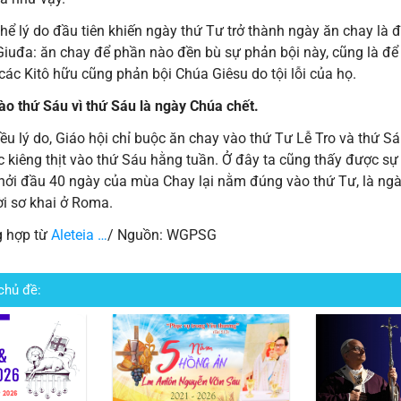
thể lý do đầu tiên khiến ngày thứ Tư trở thành ngày ăn chay là 
iuđa: ăn chay để phần nào đền bù sự phản bội này, cũng là để x
các Kitô hữu cũng phản bội Chúa Giêsu do tội lỗi của họ.
ào thứ Sáu vì thứ Sáu là ngày Chúa chết.
iều lý do, Giáo hội chỉ buộc ăn chay vào thứ Tư Lễ Tro và thứ 
 kiêng thịt vào thứ Sáu hằng tuần. Ở đây ta cũng thấy được sự 
khởi đầu 40 ngày của mùa Chay lại nằm đúng vào thứ Tư, là ng
ời sơ khai ở Roma.
g hợp từ
Aleteia …
/ Nguồn: WGPSG
chủ đề: