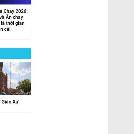
a Chay 2026:
Thứ Tư Lễ Tro 2026
và Ăn chay –
là thời gian
n cải
ử Giáo Xứ
Hình ảnh Phục Sinh
2025