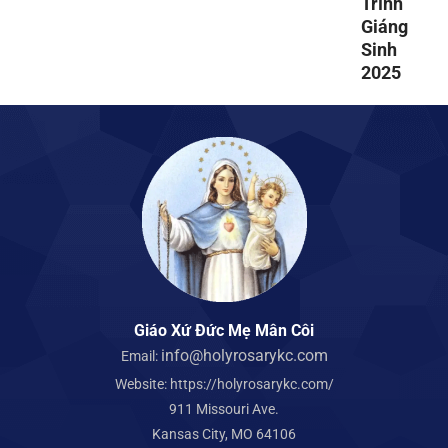
Trình
Giáng
Sinh
2025
Giáo Xứ Đức Mẹ Mân Côi
info@holyrosarykc.com
Email:
Website:
https://holyrosarykc.com/
911 Missouri Ave.
Kansas City, MO 64106