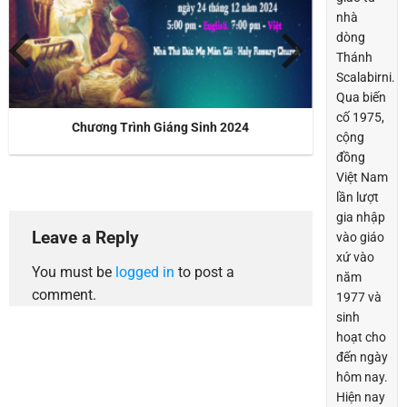
nhà
dòng
Thánh
Scalabirni.
Qua biến
cố 1975,
Chương Trình Giáng Sinh 2024
Ngày 01/0
cộng
đồng
Việt Nam
lần lượt
gia nhập
Leave a Reply
vào giáo
xứ vào
You must be
logged in
to post a
năm
comment.
1977 và
sinh
hoạt cho
đến ngày
hôm nay.
Hiện nay