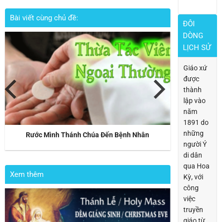
Bài viết cùng chủ đề:
ĐÔI
DÒNG
LỊCH SỬ
Giáo xứ
được
thành
lập vào
năm
1891 do
những
Rước Mình Thánh Chúa Đến Bệnh Nhân
người Ý
di dân
qua Hoa
Xem thêm
Kỳ, với
công
việc
truyền
giáo từ