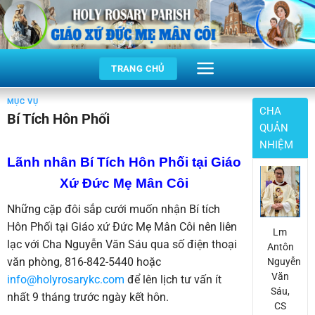
Skip
to
content
TRANG CHỦ
MỤC VỤ
CHA
Bí Tích Hôn Phối
QUẢN
NHIỆM
Lãnh nhân Bí Tích Hôn Phối tại Giáo
Xứ Đức Mẹ Mân Côi
Những cặp đôi sắp cưới muốn nhận Bí tích
Hôn Phối tại Giáo xứ Đức Mẹ Mân Côi nên liên
Lm
lạc với Cha Nguyễn Văn Sáu qua số điện thoại
Antôn
văn phòng, 816-842-5440 hoặc
Nguyễn
Văn
info@holyrosarykc.com
để lên lịch tư vấn ít
Sáu,
nhất 9 tháng trước ngày kết hôn.
CS