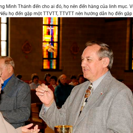
 Mình Thánh đến cho ai đó, họ nên đến hàng của linh mục. Vu
. Nếu họ đến gặp một TTVTT, TTVTT nên hướng dẫn họ đến gặp 