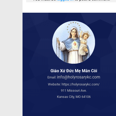
Giáo Xứ Đức Mẹ Mân Côi
info@holyrosarykc.com
Email:
Website:
https://holyrosarykc.com/
911 Missouri Ave.
Kansas City, MO 64106