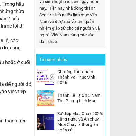
và sinh hoạt cho đến ngày hôm
i. Trong hầu
nay. Hiện nay nhà dòng thánh
 những thừa
Scalarini có nhiều linh mục Việt
oặc 2 nếu
Nam và được cử về làm quản
trước lối đi
nhiệm giáo xứ cho cả người Ý và
người Việt Nam cùng các sắc
n lễ, các
dân khác.
u đó, cùng
Tin xem nhiều
ầu hoặc ở cuối
Chương Trình Tuần
Thánh Và Phục Sinh
2026
là để người đó
ào việc tiếp
Thánh Lễ Tạ Ơn 5 Năm
Thụ Phong Linh Mục
Sứ điệp Mùa Chay 2026:
Lắng nghe và Ăn chay –
ăn thánh trên
Mùa Chay là thời gian
hoán cải