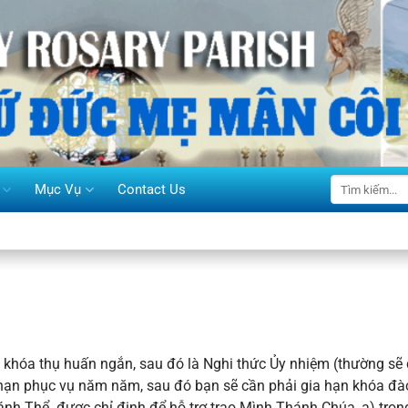
Mục Vụ
Contact Us
 khóa thụ huấn ngắn, sau đó là Nghi thức Ủy nhiệm (thường sẽ d
 hạn phục vụ năm năm, sau đó bạn sẽ cần phải gia hạn khóa đà
hánh Thể. được chỉ định để hỗ trợ trao Mình Thánh Chúa, a) tron