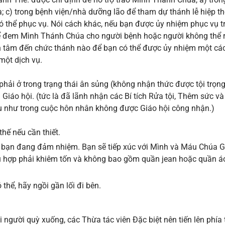
; c) trong bệnh viện/nhà dưỡng lão để tham dự thánh lễ hiệp t
 thể phục vụ. Nói cách khác, nếu bạn được ủy nhiệm phục vụ t
ể đem Mình Thánh Chúa cho người bệnh hoặc người không thể r
n tâm đến chức thánh nào để bạn có thể được ủy nhiệm một cá
một dịch vụ.
phải ở trong trạng thái ân sủng (không nhận thức được tội trọn
 Giáo hội. (tức là đã lãnh nhận các Bí tích Rửa tội, Thêm sức v
dụ như trong cuộc hôn nhân không được Giáo hội công nhận.)
thế nếu cần thiết.
 bạn đang đảm nhiệm. Bạn sẽ tiếp xúc với Mình và Máu Chúa G
 hợp phải khiêm tốn và không bao gồm quần jean hoặc quần áo
thể, hãy ngồi gần lối đi bên.
 người quỳ xuống, các Thừa tác viên Đặc biệt nên tiến lên phía 