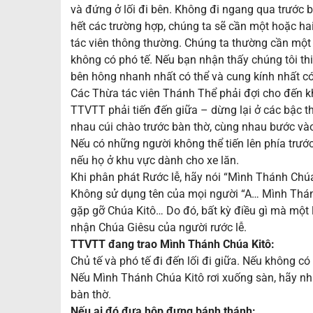
và đứng ở lối đi bên. Không đi ngang qua trước b
hết các trường hợp, chúng ta sẽ cần một hoặc ha
tác viên thông thường. Chúng ta thường cần một 
không có phó tế. Nếu bạn nhận thấy chúng tôi thiế
bên hông nhanh nhất có thể và cung kính nhất có
Các Thừa tác viên Thánh Thể phải đợi cho đến khi 
TTVTT phải tiến đến giữa – dừng lại ở các bậc t
nhau cúi chào trước bàn thờ, cùng nhau bước và
Nếu có những người không thể tiến lên phía trước
nếu họ ở khu vực dành cho xe lăn.
Khi phân phát Rước lễ, hãy nói “Mình Thánh Chúa
Không sử dụng tên của mọi người “A… Mình Thánh 
gặp gỡ Chúa Kitô… Do đó, bất kỳ điều gì mà một 
nhận Chúa Giêsu của người rước lễ.
TTVTT đang trao Mình Thánh Chúa Kitô:
Chủ tế và phó tế đi đến lối đi giữa. Nếu không có
Nếu Mình Thánh Chúa Kitô rơi xuống sàn, hãy nhặt
bàn thờ.
Nếu ai đó đưa hộp đựng bánh thánh: