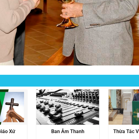
Thừa Tác Viên Thánh
Ca Đoàn Mân Côi – Ave
Thể
Maria