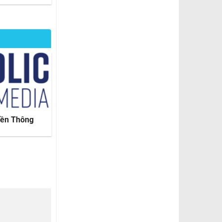
yền Thông
Rửa Tội