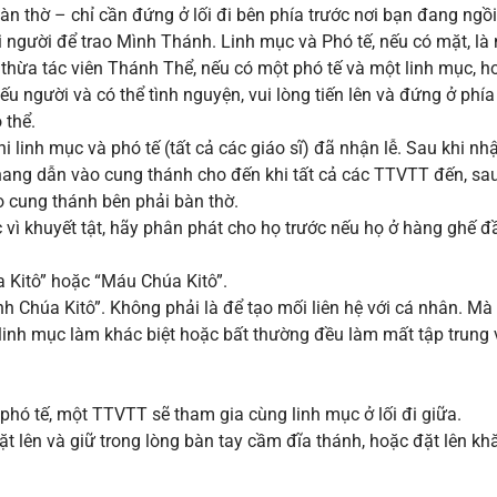
àn thờ – chỉ cần đứng ở lối đi bên phía trước nơi bạn đang ngồ
i người để trao Mình Thánh. Linh mục và Phó tế, nếu có mặt, là
thừa tác viên Thánh Thể, nếu có một phó tế và một linh mục, h
u người và có thể tình nguyện, vui lòng tiến lên và đứng ở phía 
 thể.
linh mục và phó tế (tất cả các giáo sĩ) đã nhận lễ. Sau khi nhậ
hang dẫn vào cung thánh cho đến khi tất cả các TTVTT đến, sa
o cung thánh bên phải bàn thờ.
 vì khuyết tật, hãy phân phát cho họ trước nếu họ ở hàng ghế đ
 Kitô” hoặc “Máu Chúa Kitô”.
Chúa Kitô”. Không phải là để tạo mối liên hệ với cá nhân. Mà 
linh mục làm khác biệt hoặc bất thường đều làm mất tập trung v
 phó tế, một TTVTT sẽ tham gia cùng linh mục ở lối đi giữa.
 lên và giữ trong lòng bàn tay cầm đĩa thánh, hoặc đặt lên kh