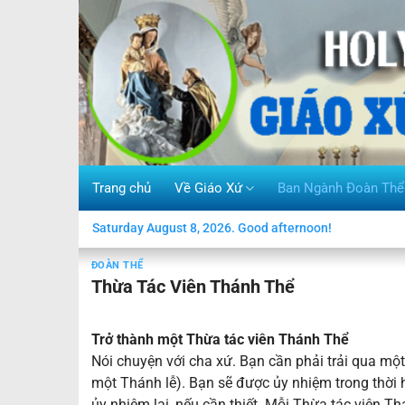
Skip
to
content
Trang chủ
Về Giáo Xứ
Ban Ngành Đoàn Thể
Saturday August 8, 2026. Good afternoon!
ĐOÀN THỂ
Thừa Tác Viên Thánh Thể
Trở thành một Thừa tác viên Thánh Thể
Nói chuyện với cha xứ. Bạn cần phải trải qua một
một Thánh lễ). Bạn sẽ được ủy nhiệm trong thời
ủy nhiệm lại, nếu cần thiết. Mỗi Thừa tác viên T