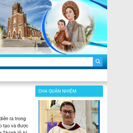
CHA QUẢN NHIỆM
iễn ra trong
o tạo và được
g Thánh lễ; b)