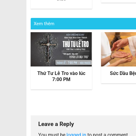
Xem thêm
Nghinh
Thứ Tư Lễ Tro vào lúc
Sức Dầu Bệ
avang –
7:00 PM
024 @
a
Leave a Reply
You must be
logged in
to post a comment.