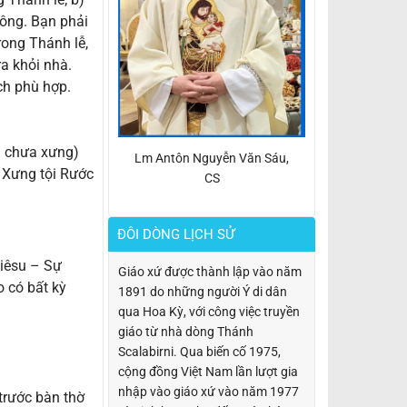
hông. Bạn phải
rong Thánh lễ,
a khỏi nhà.
ch phù hợp.
g chưa xưng)
Lm Antôn Nguyễn Văn Sáu,
à Xưng tội Rước
CS
ĐÔI DÒNG LỊCH SỬ
iêsu – Sự
Giáo xứ được thành lập vào năm
 có bất kỳ
1891 do những người Ý di dân
qua Hoa Kỳ, với công việc truyền
giáo từ nhà dòng Thánh
Scalabirni. Qua biến cố 1975,
cộng đồng Việt Nam lần lượt gia
nhập vào giáo xứ vào năm 1977
trước bàn thờ