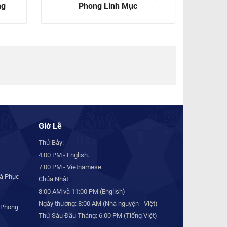
ng
Phong Linh Mục
Giờ Lễ
Thử Bảy:
4:00 PM - English.
7:00 PM - Vietnamese.
à Phục
Chúa Nhật:
8:00 AM và 11:00 PM (English)
Ngày thường: 8:00 AM (Nhà nguyện - Việt)
 Phong
Thứ Sáu Đầu Tháng: 6:00 PM (Tiếng Việt)