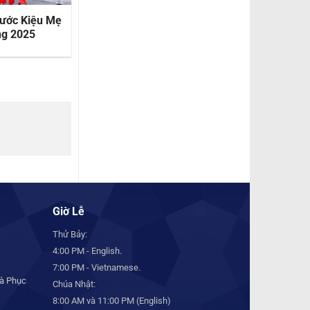
Rước Kiệu Mẹ
Xưng Tội Rước Lễ Lần
ng 2025
Đầu
Giờ Lễ
Thử Bảy:
4:00 PM - English.
7:00 PM - Vietnamese.
à Phục
Chúa Nhật:
8:00 AM và 11:00 PM (English)