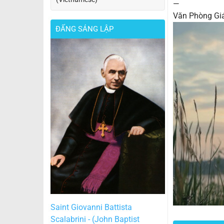
—
Văn Phòng Gi
ĐẤNG SÁNG LẬP
Saint Giovanni Battista
Scalabrini - (John Baptist