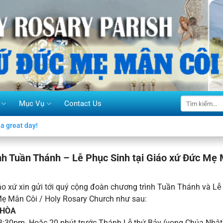
Mục Vụ
Contact Us
a great day!
nh Tuần Thánh – Lễ Phục Sinh tại Giáo xứ Đức Mẹ
o xứ xin gửi tới quý cộng đoàn chương trình Tuần Thánh và Lễ 
ẹ Mân Côi / Holy Rosary Church như sau:
 HÒA
3:30pm. Hoặc 20 phút trước Thánh Lễ thứ Bảy (vọng Chúa Nhật