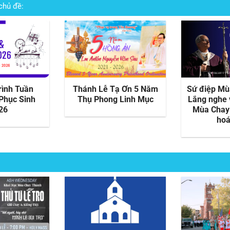
chủ đề:
rình Tuần
Thánh Lễ Tạ Ơn 5 Năm
Sứ điệp Mù
Phục Sinh
Thụ Phong Linh Mục
Lắng nghe 
26
Mùa Chay 
hoá