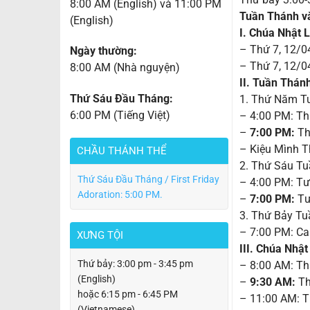
8:00 AM (English) và 11:00 PM
Tuần Thánh và
(English)
I. Chúa Nhật 
– Thứ 7, 12/0
Ngày thường:
– Thứ 7, 12/
8:00 AM (Nhà nguyện)
II. Tuần Thán
Thứ Sáu Đầu Tháng:
1. Thứ Năm T
6:00 PM (Tiếng Việt)
– 4:00 PM: Thá
–
7:00 PM:
Th
– Kiệu Mình T
CHẦU THÁNH THỂ
2. Thứ Sáu T
Thứ Sáu Đầu Tháng / First Friday
– 4:00 PM: Tư
Adoration: 5:00 PM.
–
7:00 PM:
Tư
3. Thứ Bảy T
– 7:00 PM: Ca
XƯNG TỘI
III. Chúa Nhậ
Thứ bảy: 3:00 pm - 3:45 pm
– 8:00 AM: Th
(English)
–
9:30 AM:
Th
hoặc 6:15 pm - 6:45 PM
– 11:00 AM: T
(Vietnamese)