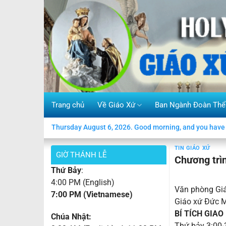
Skip
to
content
Trang chủ
Về Giáo Xứ
Ban Ngành Đoàn Thể
Thursday August 6, 2026. Good morning, and you have 
TIN GIÁO XỨ
GIỜ THÁNH LỄ
Chương trì
Thứ Bảy
:
4:00 PM (English)
Văn phòng Giá
7:00 PM (Vietnamese)
Giáo xứ Đức M
BÍ TÍCH GIAO
Chúa Nhật:
Thứ bảy 3:00-