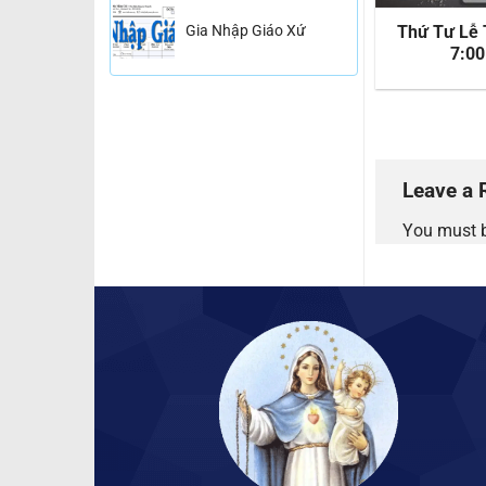
ình Tuần
Gia Nhập Giáo Xứ
Thứ Tư Lễ 
Gia Nhập Giáo Xứ
hục Sinh
7:0
6
Leave a 
You must 