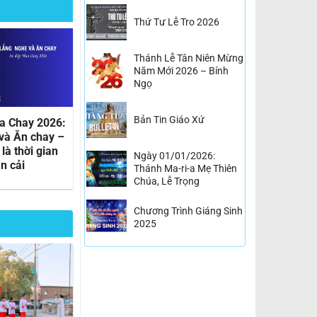
Thứ Tư Lễ Tro 2026
Thánh Lễ Tân Niên Mừng
Năm Mới 2026 – Bính
Ngọ
Bản Tin Giáo Xứ
a Chay 2026:
Thứ Tư Lễ Tro 2026
và Ăn chay –
là thời gian
Ngày 01/01/2026:
n cải
Thánh Ma-ri-a Mẹ Thiên
Chúa, Lễ Trọng
Chương Trình Giáng Sinh
2025