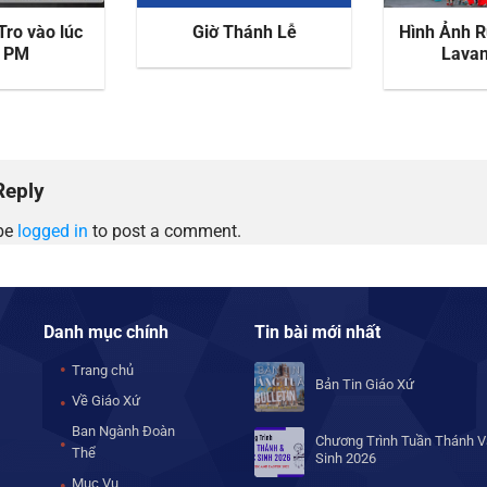
Tro vào lúc
Giờ Thánh Lễ
Hình Ảnh 
0 PM
Lava
Reply
be
logged in
to post a comment.
Danh mục chính
Tin bài mới nhất
Trang chủ
Bản Tin Giáo Xứ
Về Giáo Xứ
Ban Ngành Đoàn
Chương Trình Tuần Thánh V
Thể
Sinh 2026
Mục Vụ