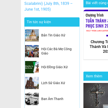
Bài viết cùng 
Scalabrini) (July 8th, 1839 –
June 1st, 1905)
Tin tức sự kiện
Bản Tin Giáo Xứ
nh Giáng
Hình Ảnh Rước Kiệu Mẹ
Chương T
2025
Lavang 2025
Thánh Và 
Hội Các Bà Mẹ Công
20
Giáo
Hội Đồng Giáo Xứ
Xem thêm
Lịch Sử Giáo Xứ
Ban Âm Thanh