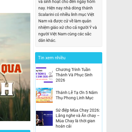
và sinh hoạt cho đến ngày hôm
nay. Hiện nay nhà dòng thánh
Scalarini có nhiều linh mục Việt
Nam và được cử về làm quản
nhiệm giáo xứ cho cả người Ý và
người Việt Nam cùng các sắc
dân khác.
Tin xem nhiều
Chương Trình Tuần
Thánh Và Phục Sinh
2026
Thánh Lễ Tạ Ơn 5 Năm
Thụ Phong Linh Mục
Sứ điệp Mùa Chay 2026:
Lắng nghe và Ăn chay –
Mùa Chay là thời gian
hoán cải