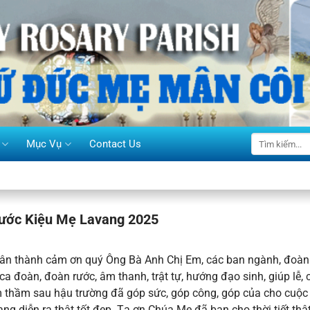
Mục Vụ
Contact Us
ước Kiệu Mẹ Lavang 2025
hân thành cảm ơn quý Ông Bà Anh Chị Em, các ban ngành, đoàn
, ca đoàn, đoàn rước, âm thanh, trật tự, hướng đạo sinh, giúp lễ, 
 thầm sau hậu trường đã góp sức, góp công, góp của cho cuộc
g diễn ra thật tốt đẹp. Tạ ơn Chúa Mẹ đã ban cho thời tiết thậ