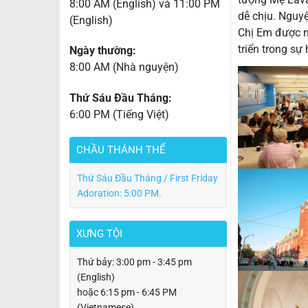
8:00 AM (English) và 11:00 PM
dễ chịu. Nguy
(English)
Chị Em được nh
triển trong sự
Ngày thường:
8:00 AM (Nhà nguyện)
Thứ Sáu Đầu Tháng:
6:00 PM (Tiếng Việt)
CHẦU THÁNH THỂ
Thứ Sáu Đầu Tháng / First Friday
Adoration: 5:00 PM.
XƯNG TỘI
Thứ bảy: 3:00 pm - 3:45 pm
(English)
hoặc 6:15 pm - 6:45 PM
(Vietnamese)