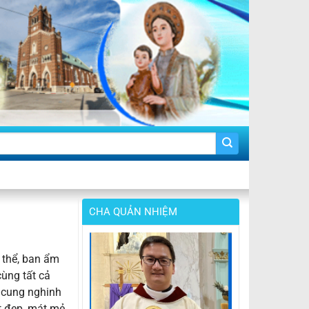
CHA QUẢN NHIỆM
 thể, ban ẩm
cùng tất cả
 cung nghinh
t đẹp, mát mẻ,