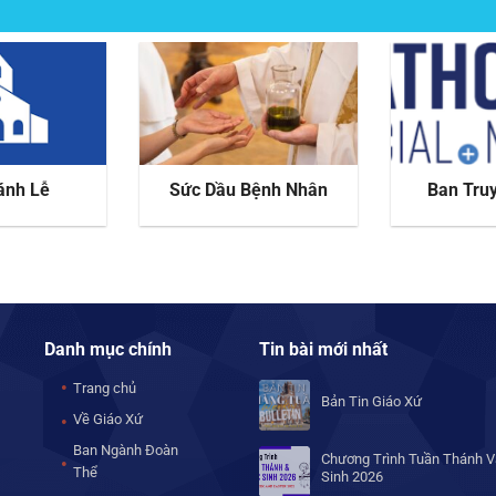
ánh Lễ
Sức Dầu Bệnh Nhân
Ban Tru
Danh mục chính
Tin bài mới nhất
Trang chủ
Bản Tin Giáo Xứ
Về Giáo Xứ
Ban Ngành Đoàn
Chương Trình Tuần Thánh V
Thể
Sinh 2026