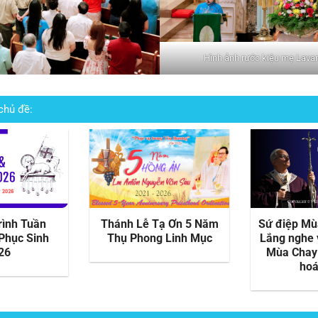
Hình ảnh rước kiệu mẹ Lava
chủ đề:
ư Lễ Tro 2026
Thánh Lễ Tân Niên
Ngà
Mừng Năm Mới 2026 –
Thánh 
Bính Ngọ
Ch