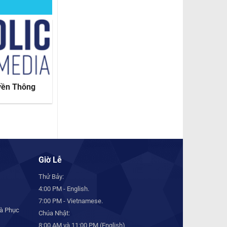
yền Thông
Hình ảnh Phục Sinh
2025
Giờ Lễ
Thử Bảy:
4:00 PM - English.
7:00 PM - Vietnamese.
à Phục
Chúa Nhật:
8:00 AM và 11:00 PM (English)