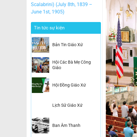
Scalabrini) (July 8th, 1839 –
June 1st, 1905)
Tin tức sự kiện
Bản Tin Giáo Xứ
Hội Các Bà Mẹ Công
Giáo
Hội Đồng Giáo Xứ
Lịch Sử Giáo Xứ
Ban Âm Thanh