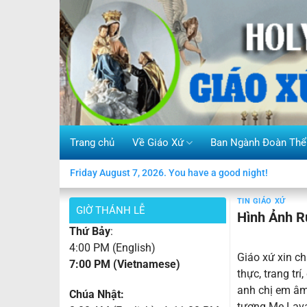
Skip
to
content
Trang chủ
Về Giáo Xứ
Ban Ngành Đoàn Thể
Friday August 7, 2026. You have a good night!
TIN GIÁO XỨ
GIỜ THÁNH LỄ
Hình Ảnh R
Thứ Bảy
:
4:00 PM (English)
Giáo xứ xin c
7:00 PM (Vietnamese)
thực, trang trí
anh chị em âm
Chúa Nhật:
tượng Mẹ Lavan